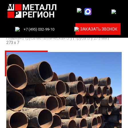
ЗАКАЗАТЬ ЗВОНОК
+7 (495) 032-99-10
Главная
|
Труба металлическая б/у
|
Труба б/у 273 мм
|
273 х 7