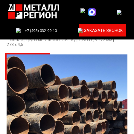
ЗАКАЗАТЬ ЗВОНОК
+7 (495) 032-99-10
Главная
|
Труба металлическая б/у
|
Труба б/у 273 мм
|
273 х 4,5