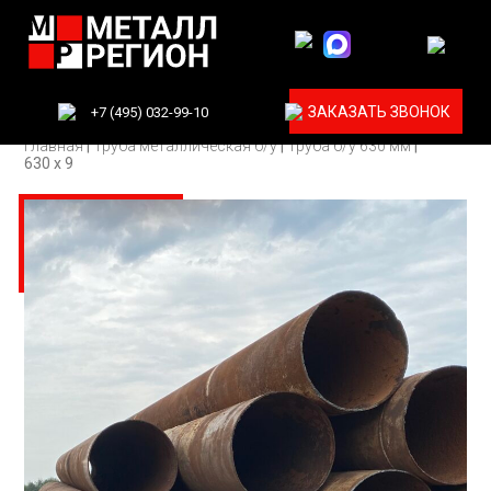
ЗАКАЗАТЬ ЗВОНОК
+7 (495) 032-99-10
Главная
|
Труба металлическая б/у
|
Труба б/у 630 мм
|
630 х 9