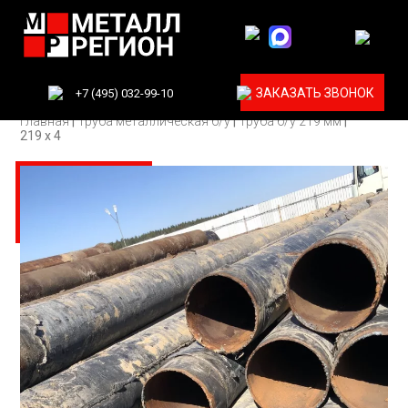
ЗАКАЗАТЬ ЗВОНОК
+7 (495) 032-99-10
Главная
|
Труба металлическая б/у
|
Труба б/у 219 мм
|
219 х 4