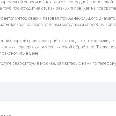
овременной сварочной техники с электродной проволокой, 
труб происходит на стыках разных типов (как на поворотных
ирается метод сварки: газовая (трубы небольшого диаметра
исты прекрасно владеют всеми методами и способами свар
овой сваркой происходит работа по подготовке кромки де
, кромки подвергаются механической обработке. Также во
т сэкономить в
цене
.
услуге сварки труб в Москве, свяжитесь с нами по телефон