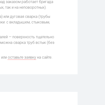
над заказом работает бригада
, так и на неповоротных).
) или дуговая сварка (трубы
ки: с вкладышем, стыковым,
талей — поверхность тщательно
зможна сварка труб встык (без
у или
оставьте заявку
на сайте.