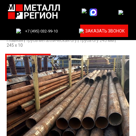
ЗАКАЗАТЬ ЗВОНОК
+7 (495) 032-99-10
Главная
|
Труба металлическая б/у
|
Труба б/у 245 мм
|
245 х 10