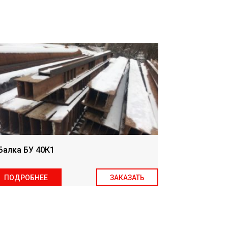
Балка БУ 40К1
Балка БУ 
ПОДРОБНЕЕ
ЗАКАЗАТЬ
ПОДРОБН