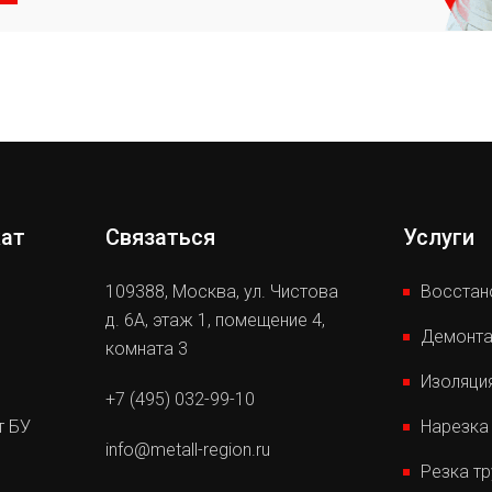
кат
Связаться
Услуги
109388
,
Москва,
ул. Чистова
Восстан
д. 6А, этаж 1, помещение 4,
Демонта
комната 3
Изоляци
+7 (495) 032-99-10
т БУ
Нарезка
info@metall-region.ru
Резка т