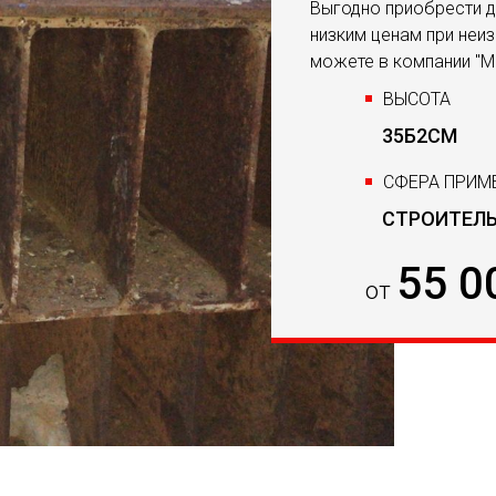
Выгодно приобрести д
низким ценам при неи
можете в компании "М
ВЫСОТА
35Б2СМ
СФЕРА ПРИМ
СТРОИТЕЛ
55 0
от